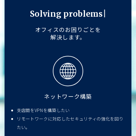
S
o
l
v
i
n
g
p
r
o
b
l
e
m
s
オフィスのお困りごとを
解決します。
ネットワーク構築
支店間をVPNを構築したい
リモートワークに対応したセキュリティの強化を図り
たい。