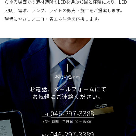
らゆる場面での適材適所のLEDを選ぶ知識と経験により、LED
照明、電球、ランプ、ライトの販売・施工をご提案します。
環境にやさしいエコ・省エネ生活を応援します。
お問い合わせ
お電話、メールフォームにて
お気軽にご連絡ください。
046-297-3388
TEL.
（受付時間 平日10:00～18:00）
046-297-3389
FAX.