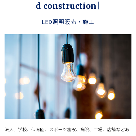
d
c
o
n
s
t
r
u
c
t
i
o
n
LED照明販売・施工
法人、学校、保育園、スポーツ施設、病院、工場、店舗などあ