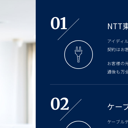
01
NT
アイディ
契約はお
お客様の
通後も万
02
ケー
ケーブル