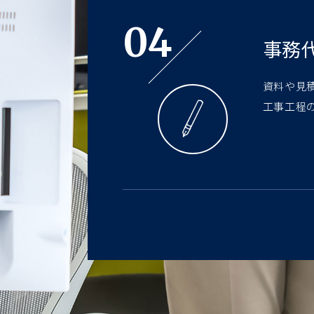
04
事務
資料や見
工事工程