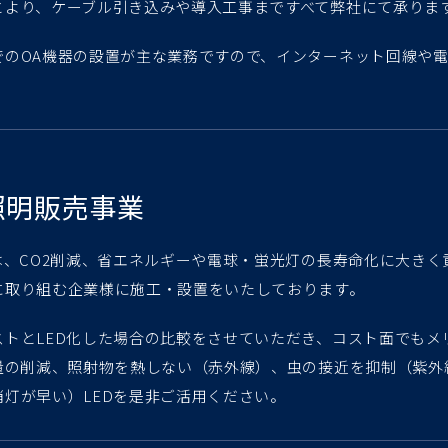
とより、ケーブル引き込みや導入工事まですべて弊社にて承りま
でのOA機器の設置が主な業務ですので、インターネット回線や
照明販売事業
明は、CO2削減、省エネルギーや電球・蛍光灯の長寿命化に大きく
に取り組む企業様に施工・設置をいたしております。
ストとLED化した場合の比較をさせていただき、コスト面でもメ
出量の削減、照射物を熱しない（赤外線）、虫の接近を抑制（紫
消灯が早い）LEDを是非ご活用ください。