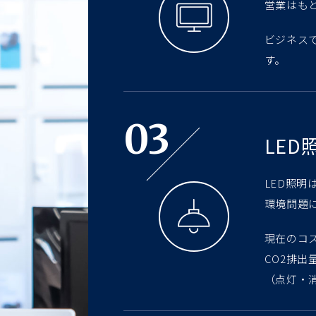
営業はも
ビジネス
す。
03
LED
LED照
環境問題
現在のコ
CO2排
（点灯・